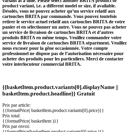
variant at a time. Please select another BRITA product or
product variant, i.e. a different model or size, if available.
Désolés, vous ne pouvez acheter qu’un service relatif aux
cartouches BRITA par commande. Vous pouvez toutefois
retirer le service actuel relatif aux cartouches BRITA de votre
panier et en sélectionner un autre.
Vous ne pouvez pas acheter
un service de livraison de cartouches BRITA et d’autres
produits BRITA en même temps. Veuillez commander votre
service de livraison de cartouches BRITA séparément. Veuillez
nous excuser pour la gêne occasionnée.
Votre compte
professionnel ne dispose pas de l’autorisation nécessaire pour
acheter des produits pour les particuliers. Merci de contacter
votre interlocuteur commercial BRITA.
{{basketItem.product.variants[0].displayName ||
basketItem.product.headline}}
Gratuit
Prix par article:
{{formatPrice( basketItem.product.variants[0].price)}}
Prix total:
{{formatPrice( basketItem )}}
Prix par envoi:
{{formatPrice(basketItem.product.variants[0].price )}}