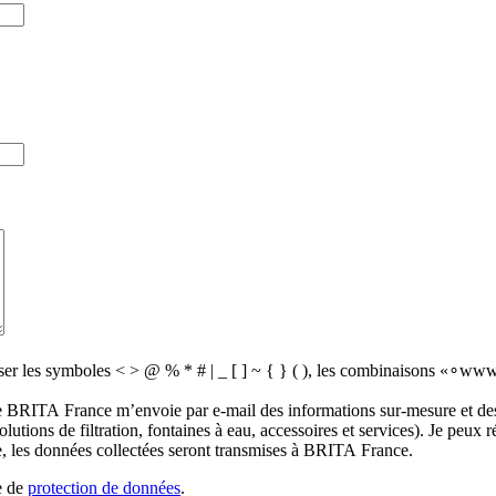
iser les symboles < > @ % * # | _ [ ] ~ { } ( ), les combinaisons «∘www
e BRITA France m’envoie par e-mail des informations sur-mesure et des
lutions de filtration, fontaines à eau, accessoires et services). Je pe
e, les données collectées seront transmises à BRITA France.
le de
protection de données
.