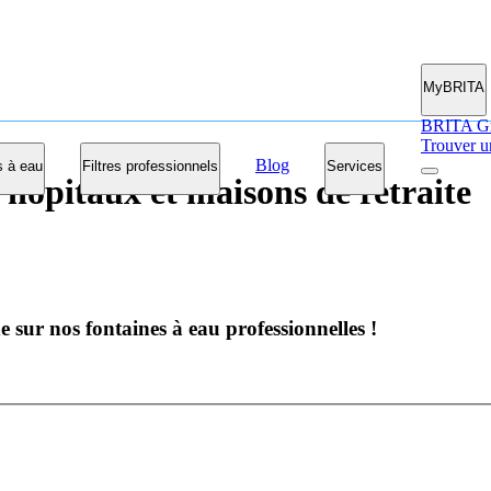
MyBRITA
BRITA G
Trouver u
Blog
s à eau
Filtres professionnels
Services
 hôpitaux et maisons de retraite
sur nos fontaines à eau professionnelles !