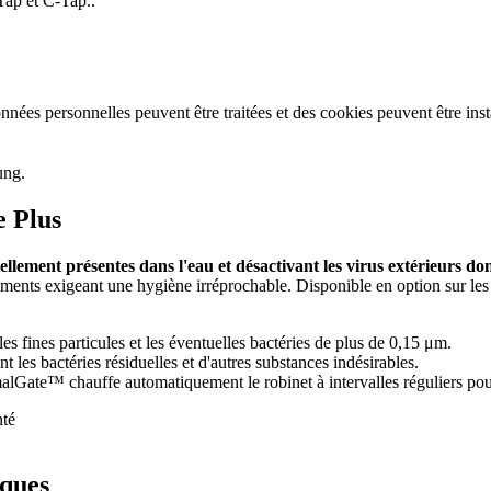
Tap et C-Tap..
nées personnelles peuvent être traitées et des cookies peuvent être insta
e Plus
llement présentes dans l'eau et désactivant les virus extérieurs do
ents exigeant une hygiène irréprochable. Disponible en option sur les 
es fines particules et les éventuelles bactéries de plus de 0,15 μm.
s bactéries résiduelles et d'autres substances indésirables.
lGate™ chauffe automatiquement le robinet à intervalles réguliers pour
iques