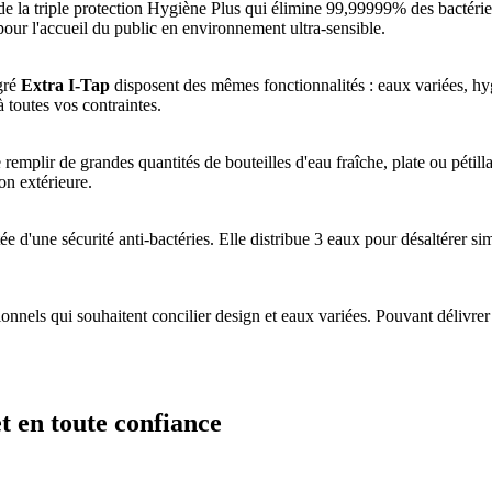
de la triple protection Hygiène Plus qui élimine 99,99999% des bactéries,
 pour l'accueil du public en environnement ultra-sensible.
gré
Extra I-Tap
disposent des mêmes fonctionnalités : eaux variées, hygi
à toutes vos contraintes.
remplir de grandes quantités de bouteilles d'eau fraîche, plate ou pétillan
ion extérieure.
'une sécurité anti-bactéries. Elle distribue 3 eaux pour désaltérer sim
ionnels qui souhaitent concilier design et eaux variées. Pouvant délivrer
et en toute confiance