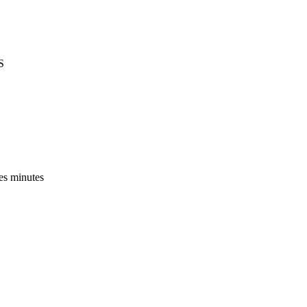
CS
es minutes